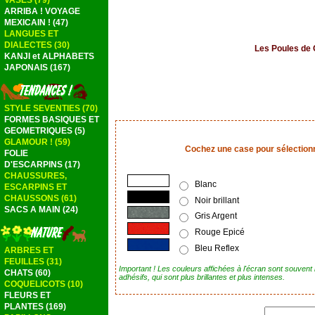
VASES (79)
ARRIBA ! VOYAGE
MEXICAIN ! (47)
LANGUES ET
DIALECTES (30)
Les Poules de 
KANJI et ALPHABETS
JAPONAIS (167)
STYLE SEVENTIES (70)
FORMES BASIQUES ET
GEOMETRIQUES (5)
GLAMOUR ! (59)
Cochez une case pour sélectionne
FOLIE
D'ESCARPINS (17)
CHAUSSURES,
Blanc
ESCARPINS ET
CHAUSSONS (61)
Noir brillant
SACS A MAIN (24)
Gris Argent
Rouge Epicé
Bleu Reflex
ARBRES ET
FEUILLES (31)
Important ! Les couleurs affichées à l'écran sont souvent
CHATS (60)
adhésifs, qui sont plus brillantes et plus intenses.
COQUELICOTS (10)
FLEURS ET
PLANTES (169)