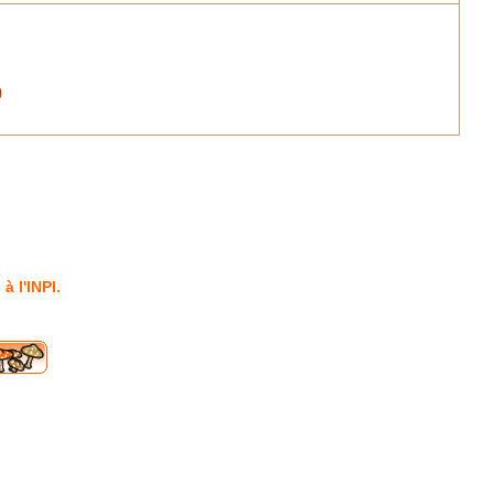
)
 l'INPI.