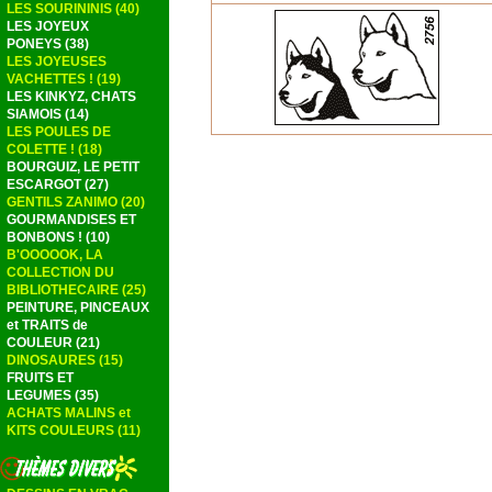
LES SOURININIS (40)
LES JOYEUX
PONEYS (38)
LES JOYEUSES
VACHETTES ! (19)
LES KINKYZ, CHATS
SIAMOIS (14)
LES POULES DE
COLETTE ! (18)
BOURGUIZ, LE PETIT
ESCARGOT (27)
GENTILS ZANIMO (20)
GOURMANDISES ET
BONBONS ! (10)
B'OOOOOK, LA
COLLECTION DU
BIBLIOTHECAIRE (25)
PEINTURE, PINCEAUX
et TRAITS de
COULEUR (21)
DINOSAURES (15)
FRUITS ET
LEGUMES (35)
ACHATS MALINS et
KITS COULEURS (11)