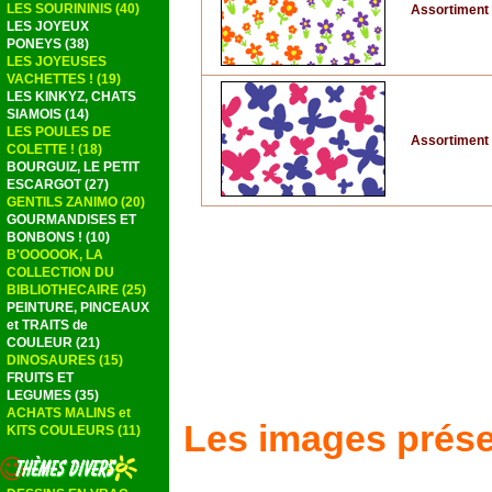
LES SOURININIS (40)
Assortiment d
LES JOYEUX
PONEYS (38)
LES JOYEUSES
VACHETTES ! (19)
LES KINKYZ, CHATS
SIAMOIS (14)
LES POULES DE
Assortiment d
COLETTE ! (18)
BOURGUIZ, LE PETIT
ESCARGOT (27)
GENTILS ZANIMO (20)
GOURMANDISES ET
BONBONS ! (10)
B'OOOOOK, LA
COLLECTION DU
BIBLIOTHECAIRE (25)
PEINTURE, PINCEAUX
et TRAITS de
COULEUR (21)
DINOSAURES (15)
FRUITS ET
LEGUMES (35)
ACHATS MALINS et
Les images prése
KITS COULEURS (11)