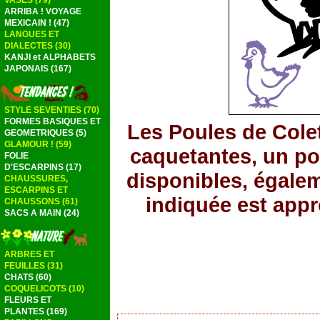
VASES (79)
ARRIBA ! VOYAGE
MEXICAIN ! (47)
LANGUES ET
DIALECTES (30)
KANJI et ALPHABETS
JAPONAIS (167)
STYLE SEVENTIES (70)
FORMES BASIQUES ET
Les Poules de Colet
GEOMETRIQUES (5)
GLAMOUR ! (59)
caquetantes, un p
FOLIE
D'ESCARPINS (17)
disponibles, égalem
CHAUSSURES,
ESCARPINS ET
indiquée est appr
CHAUSSONS (61)
SACS A MAIN (24)
ARBRES ET
FEUILLES (31)
CHATS (60)
COQUELICOTS (10)
FLEURS ET
PLANTES (169)