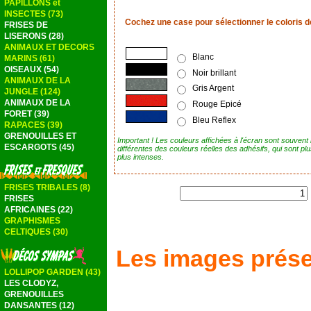
PAPILLONS et
INSECTES (73)
Cochez une case pour sélectionner le coloris d
FRISES DE
LISERONS (28)
ANIMAUX ET DECORS
Blanc
MARINS (61)
OISEAUX (54)
Noir brillant
ANIMAUX DE LA
Gris Argent
JUNGLE (124)
ANIMAUX DE LA
Rouge Epicé
FORET (39)
Bleu Reflex
RAPACES (39)
GRENOUILLES ET
Important ! Les couleurs affichées à l'écran sont souvent
ESCARGOTS (45)
différentes des couleurs réelles des adhésifs, qui sont plus
plus intenses.
FRISES TRIBALES (8)
FRISES
AFRICAINES (22)
GRAPHISMES
CELTIQUES (30)
Les images prése
LOLLIPOP GARDEN (43)
LES CLODYZ,
GRENOUILLES
DANSANTES (12)